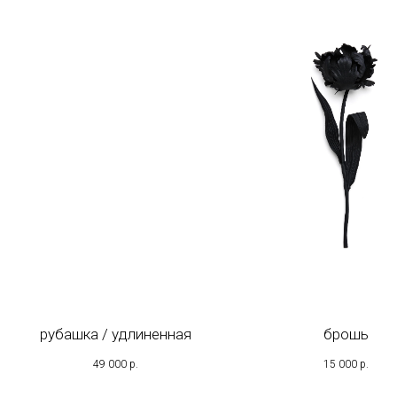
рубашка / удлиненная
брошь
49 000
р.
15 000
р.