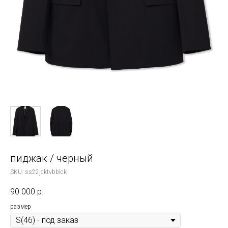
пиджак / черный
SKU:
ss22jcktvbblck
90 000
р.
размер