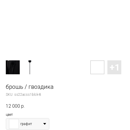
брошь / гвоздика
SKU:
ss22acss1blck-8
12 000
р.
цвет
графит