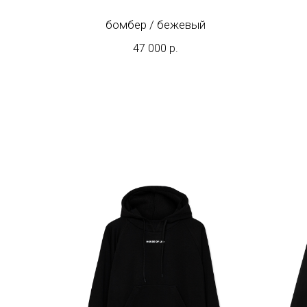
бомбер / бежевый
47 000
р.