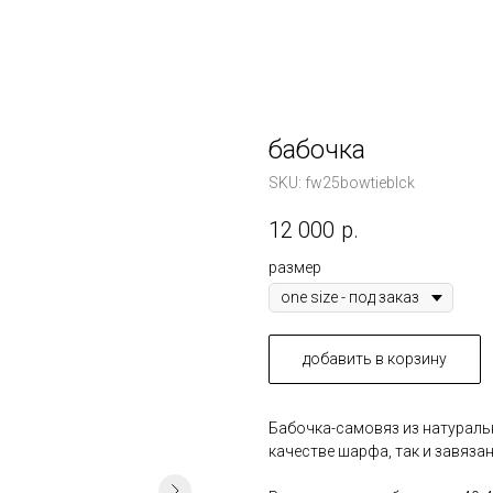
бабочка
SKU:
fw25bowtieblck
12 000
р.
размер
добавить в корзину
Бабочка-самовяз из натураль
качестве шарфа, так и завяза