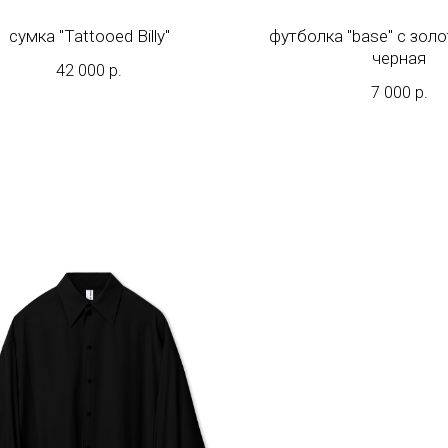
сумка "Tattooed Billy"
футболка "base" с золо
черная
42 000
р.
7 000
р.