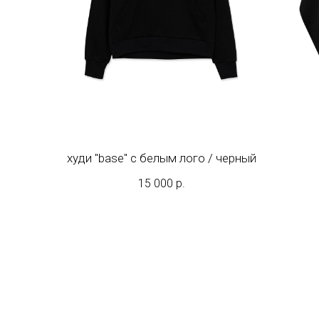
худи "base" с белым лого / черный
15 000
р.