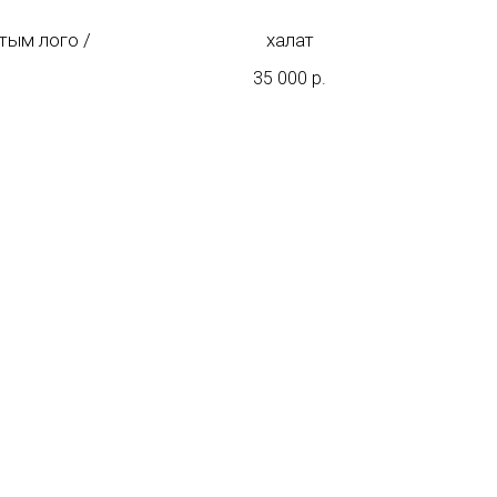
тым лого /
халат
35 000
р.