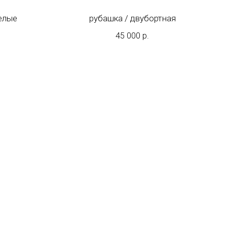
белые
рубашка / двубортная
45 000
р.