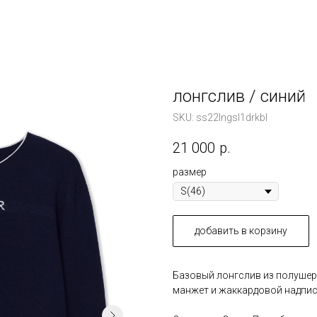
лонгслив / синий
SKU:
ss22lngsl1drkbl
21 000
р.
размер
добавить в корзину
Базовый лонгслив из полушер
манжет и жаккардовой надпис