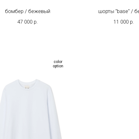
бомбер / бежевый
шорты "base" / 
47 000
р.
11 000
р.
сolor
option