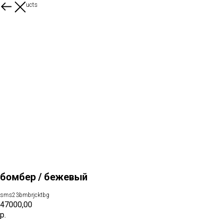
More products
бомбер / бежевый
sms23bmbrjcktbg
47000,00
р.